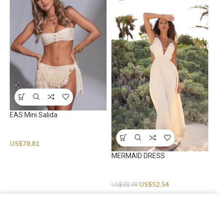
N
EAS Mini Salida
B
U
Beachwear
US$
78.81
MERMAID DRESS
Beachwear
US$
52.54
US$
88.98