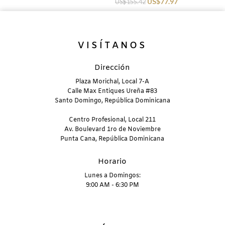
US$
77.97
US$
155.42
U
VISÍTANOS
Dirección
Plaza Morichal, Local 7-A
Calle Max Entiques Ureña #83
Santo Domingo, República Dominicana
Centro Profesional, Local 211
Av. Boulevard 1ro de Noviembre
Punta Cana, República Dominicana
Horario
Lunes a Domingos:
9:00 AM - 6:30 PM