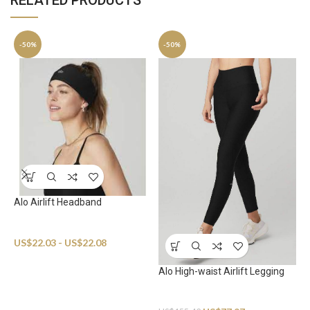
RELATED PRODUCTS
-50%
-50%
Alo Airlift Headband
Sportswear
US$
22.03
-
US$
22.08
Alo High-waist Airlift Legging
a
Sportswear
S