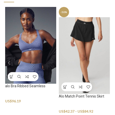
-50%
alo Bra Ribbed Seamless
Sportswear
Alo Match Point Tennis Skirt
A
US$
96.19
T
Sportswear
US$
42.37
-
US$
84.92
S