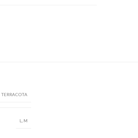
TERRACOTA
L
,
M