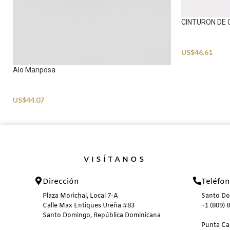
CINTURON DE
Accessories
US$
46.61
Alo Mariposa
Accessories
US$
44.07
VISÍTANOS
Dirección
Teléfo
Plaza Morichal, Local 7-A
Santo D
Calle Max Entiques Ureña #83
+1 (809) 
Santo Domingo, República Dominicana
Punta C