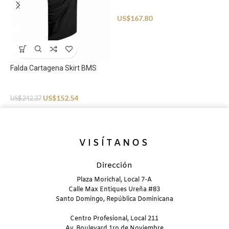
Beachwear
US$
167.80
S
B
Falda Cartagena Skirt BMS
U
Beachwear
US$
152.54
US$
242.37
VISÍTANOS
Dirección
Plaza Morichal, Local 7-A
Calle Max Entiques Ureña #83
Santo Domingo, República Dominicana
Centro Profesional, Local 211
Av. Boulevard 1ro de Noviembre