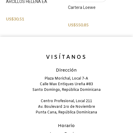
U
ARCILLOS HELENA EA
Cartera Loewe
Accessories
US$
30.51
Accessories
US$
550.85
VISÍTANOS
Dirección
Plaza Morichal, Local 7-A
Calle Max Entiques Ureña #83
Santo Domingo, República Dominicana
Centro Profesional, Local 211
Av. Boulevard 1ro de Noviembre
Punta Cana, República Dominicana
Horario