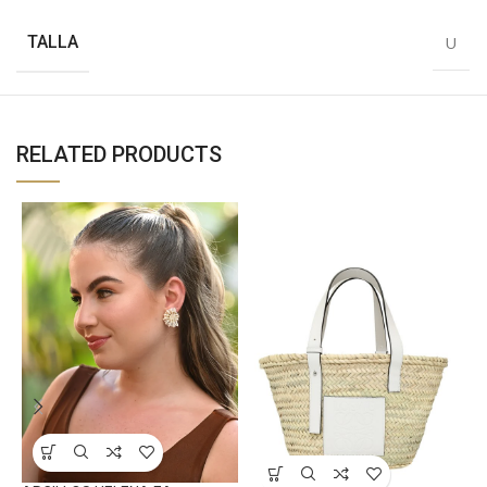
TALLA
U
RELATED PRODUCTS
C
A