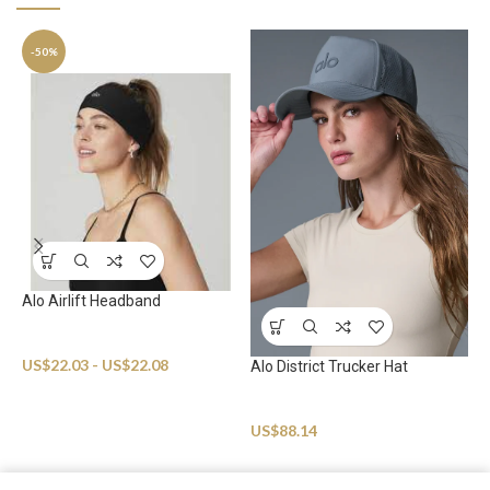
-50%
Alo Airlift Headband
Sportswear
US$
22.03
-
US$
22.08
Alo District Trucker Hat
A
D
Sportswear
US$
88.14
S
U