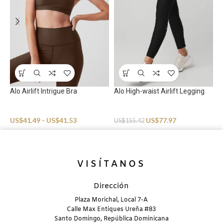
Alo Airlift Intrigue Bra
Alo High-waist Airlift Legging
A
Sportswear
Sportswear
S
US$
41.49
-
US$
41.53
US$
77.97
U
US$
155.42
VISÍTANOS
Dirección
Plaza Morichal, Local 7-A
Calle Max Entiques Ureña #83
Santo Domingo, República Dominicana