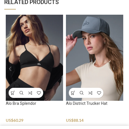
RELATED PRODUCTS
Alo Bra Splendor
Alo District Trucker Hat
A
Sportswear
Sportswear
S
US$
60.29
US$
88.14
U