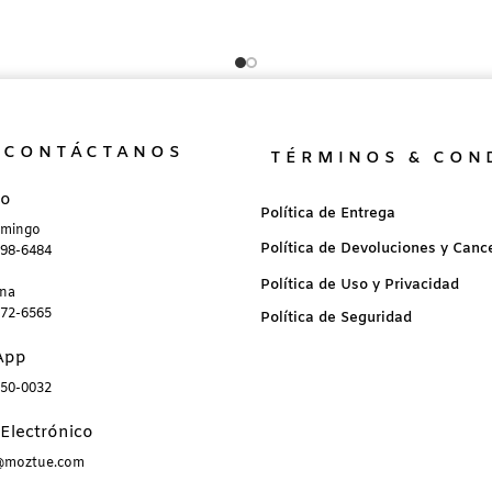
CONTÁCTANOS
TÉRMINOS & CON
no
Política de Entrega
omingo
Política de Devoluciones y Canc
898-6484
Política de Uso y Privacidad
ana
872-6565
Política de Seguridad
App
850-0032
Electrónico
a@moztue.com