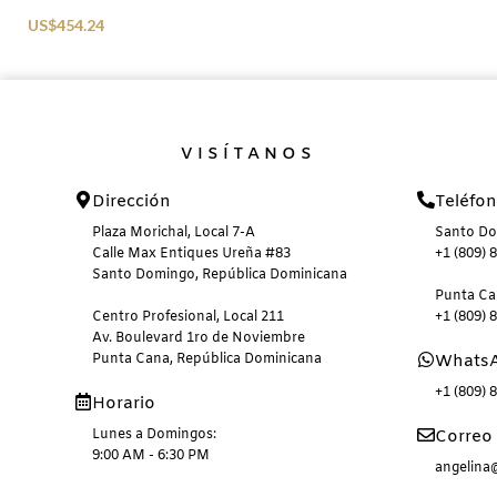
Sunglasses
US$
454.24
VISÍTANOS
Dirección
Teléfo
Plaza Morichal, Local 7-A
Santo D
Calle Max Entiques Ureña #83
+1 (809) 
Santo Domingo, República Dominicana
Punta C
Centro Profesional, Local 211
+1 (809) 
Av. Boulevard 1ro de Noviembre
Punta Cana, República Dominicana
Whats
+1 (809) 
Horario
Lunes a Domingos:
Correo 
9:00 AM - 6:30 PM
angelin