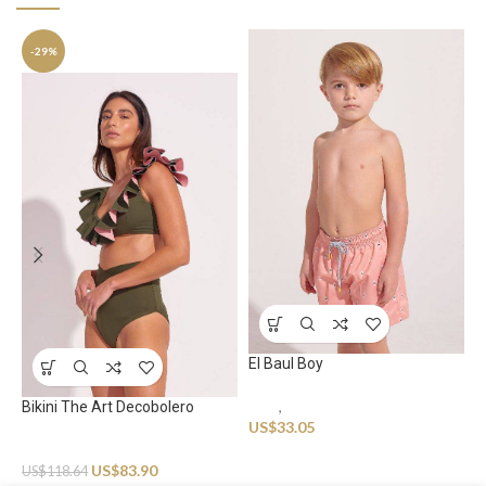
-29%
E
S
El Baul Boy
U
Kids
,
Swimwear
Bikini The Art Decobolero
US$
33.05
Swimwear
US$
83.90
US$
118.64