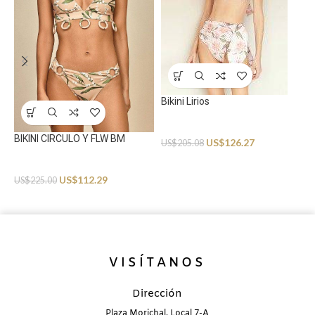
Bikini Lirios
Swimwear
BIKINI CIRCULO Y FLW BM
US$
126.27
US$
205.08
B
Swimwear
US$
112.29
US$
225.00
S
U
VISÍTANOS
Dirección
Plaza Morichal, Local 7-A