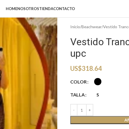
HOME
NOSOTROS
TIENDA
CONTACTO
Inicio
Beachwear
Vestido Tranc
Vestido Tran
upc
US$
318.64
COLOR
TALLA
S
A