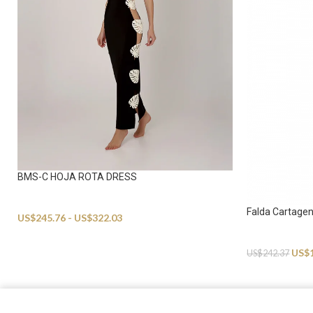
BMS-C HOJA ROTA DRESS
Beachwear
Falda Cartage
US$
245.76
-
US$
322.03
Beachwear
US$
US$
242.37