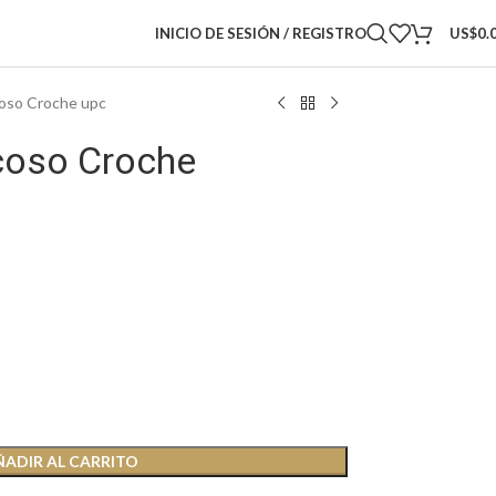
INICIO DE SESIÓN / REGISTRO
US$
0.
oso Croche upc
coso Croche
ÑADIR AL CARRITO