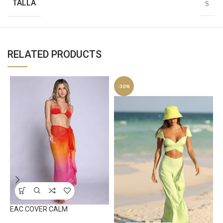
TALLA
S
RELATED PRODUCTS
-30%
N
B
EAC COVER CALM
U