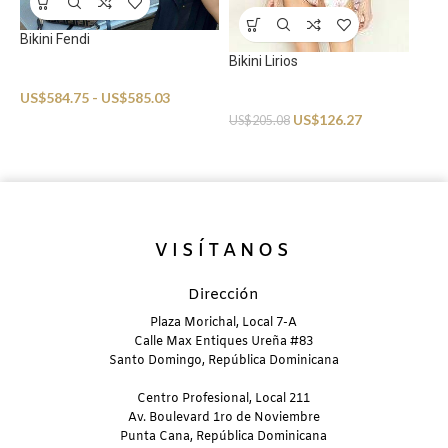
Bikini Fendi
Bikini Lirios
Swimwear
US$
584.75
-
US$
585.03
Swimwear
E
US$
126.27
US$
205.08
K
U
VISÍTANOS
Dirección
Plaza Morichal, Local 7-A
Calle Max Entiques Ureña #83
Santo Domingo, República Dominicana
Centro Profesional, Local 211
Av. Boulevard 1ro de Noviembre
Punta Cana, República Dominicana