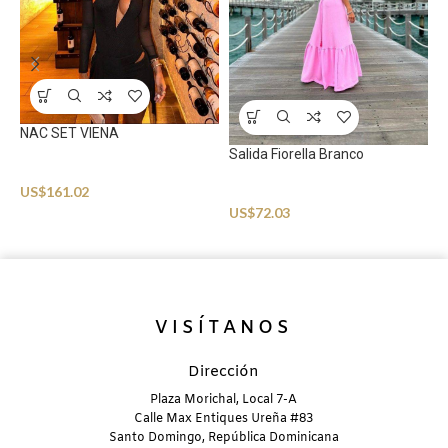
V
B
NAC SET VIENA
U
Salida Fiorella Branco
Beachwear
US$
161.02
Beachwear
US$
72.03
VISÍTANOS
Dirección
Plaza Morichal, Local 7-A
Calle Max Entiques Ureña #83
Santo Domingo, República Dominicana