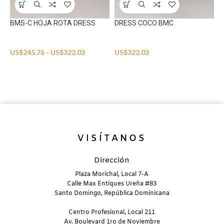
BMS-C HOJA ROTA DRESS
DRESS COCO BMC
Beachwear
Beachwear
US$
245.76
-
US$
322.03
US$
322.03
M
B
U
VISÍTANOS
Dirección
Plaza Morichal, Local 7-A
Calle Max Entiques Ureña #83
Santo Domingo, República Dominicana
Centro Profesional, Local 211
Av. Boulevard 1ro de Noviembre