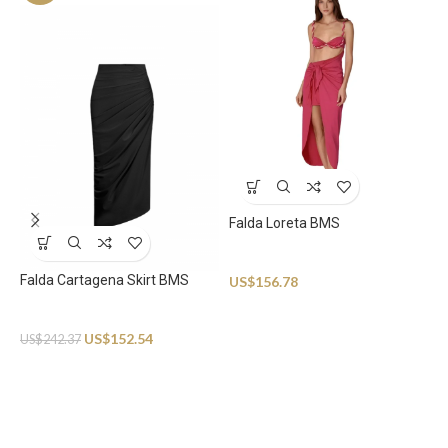
V
B
Falda Loreta BMS
U
Beachwear
Falda Cartagena Skirt BMS
US$
156.78
Beachwear
US$
152.54
US$
242.37