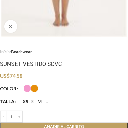
Haga clic para ampliar
Inicio
Beachwear
SUNSET VESTIDO SDVC
US$
74.58
COLOR
TALLA
XS
S
M
L
AÑADIR AL CARRITO