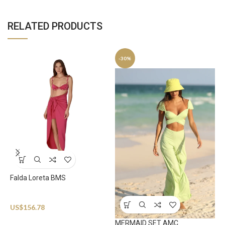
RELATED PRODUCTS
-30%
N
B
Falda Loreta BMS
U
Beachwear
US$
156.78
MERMAID SET AMC