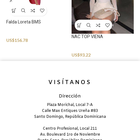
Falda Loreta BMS
S
Beachwear
B
NAC TOP VIENA
US$
156.78
U
Beachwear
US$
93.22
VISÍTANOS
Dirección
Plaza Morichal, Local 7-A
Calle Max Entiques Ureña #83
Santo Domingo, República Dominicana
Centro Profesional, Local 211
Av. Boulevard 1ro de Noviembre