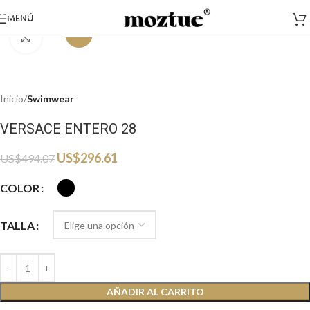
Saltar a la navegación
MENÚ
Saltar al contenido principal
-40%
Haga clic para ampliar
Inicio
Swimwear
VERSACE ENTERO 28
US$
296.61
US$
494.07
COLOR
TALLA
AÑADIR AL CARRITO