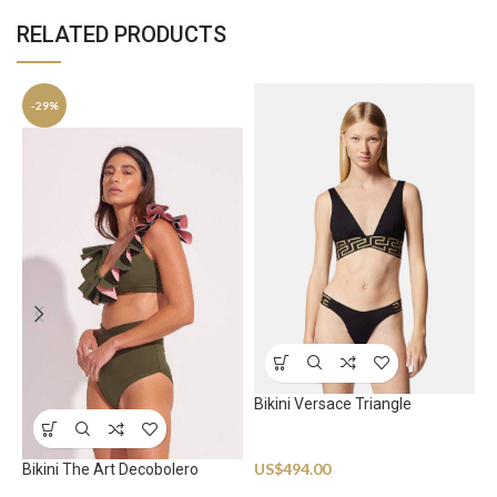
RELATED PRODUCTS
-29%
E
S
Bikini Versace Triangle
U
Swimwear
US$
494.00
Bikini The Art Decobolero