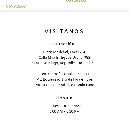
US$
161.02
Beachwear
U
US$
305.08
VISÍTANOS
Dirección
Plaza Morichal, Local 7-A
Calle Max Entiques Ureña #83
Santo Domingo, República Dominicana
Centro Profesional, Local 211
Av. Boulevard 1ro de Noviembre
Punta Cana, República Dominicana
Horario
Lunes a Domingos:
9:00 AM - 6:30 PM