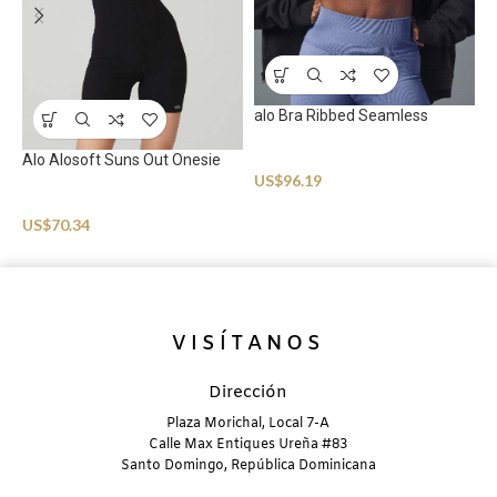
alo Bra Ribbed Seamless
Sportswear
Alo Alosoft Suns Out Onesie
A
US$
96.19
T
Sportswear
US$
70.34
S
U
VISÍTANOS
Dirección
Plaza Morichal, Local 7-A
Calle Max Entiques Ureña #83
Santo Domingo, República Dominicana