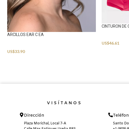
CINTURON DE
ARCILLOS EAR C EA
Accessories
US$
46.61
Accessories
US$
33.90
VISÍTANOS
Dirección
Teléfo
Plaza Morichal, Local 7-A
Santo D