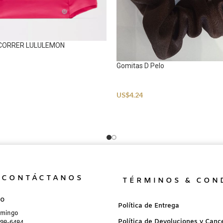
 CORRER LULULEMON
Gomitas D Pelo
Accessories
US$
4.24
CONTÁCTANOS
TÉRMINOS & CON
no
Política de Entrega
omingo
Política de Devoluciones y Canc