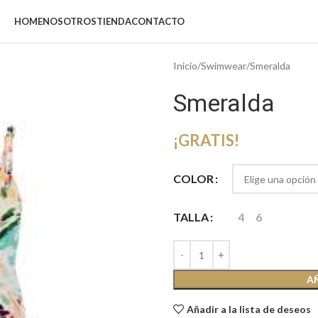
HOME
NOSOTROS
TIENDA
CONTACTO
Inicio
Swimwear
Smeralda
Smeralda
¡GRATIS!
COLOR
TALLA
4
6
A
Añadir a la lista de deseos