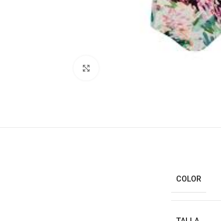
Haga clic para ampliar
COLOR
TALLA