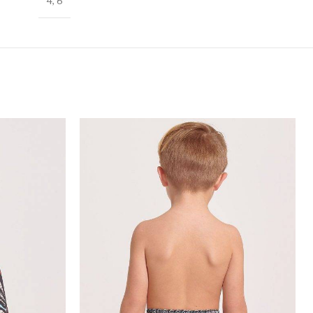
4
,
6