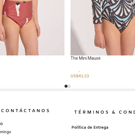
The Mini Mause
r
Kids
,
Swimwear
US$
41.53
CONTÁCTANOS
TÉRMINOS & CON
no
Política de Entrega
omingo