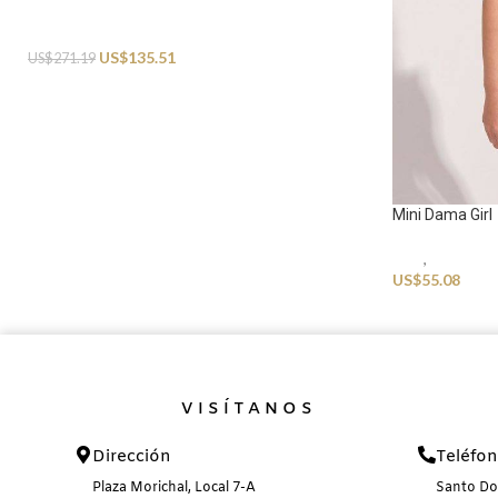
Swimwear
US$
135.51
US$
271.19
Mini Dama Girl
Kids
,
Swimwea
US$
55.08
VISÍTANOS
Dirección
Teléfo
Plaza Morichal, Local 7-A
Santo D