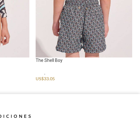
The Shell Boy
Kids
,
Swimwear
US$
33.05
DICIONES