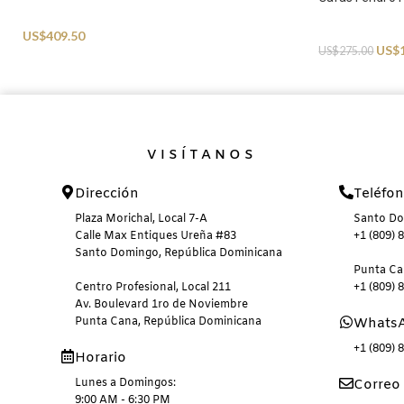
Sunglasses
Sunglasses
US$
409.50
US$
US$
275.00
VISÍTANOS
Dirección
Teléfo
Plaza Morichal, Local 7-A
Santo D
Calle Max Entiques Ureña #83
+1 (809) 
Santo Domingo, República Dominicana
Punta C
Centro Profesional, Local 211
+1 (809) 
Av. Boulevard 1ro de Noviembre
Punta Cana, República Dominicana
Whats
+1 (809) 
Horario
Lunes a Domingos:
Correo 
9:00 AM - 6:30 PM