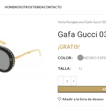
HOME
NOSOTROS
TIENDA
CONTACTO
Inicio
Sunglasses
Gafa Gucci 0
Gafa Gucci 0
¡GRATIS!
NEGRO ESP
COLOR
TALLA
U
iar
A
Añadir a la lista de deseos