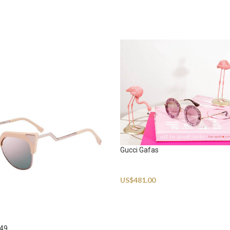
Gucci Gafas
Sunglasses
US$
481.00
149