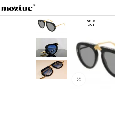
Saltar a la navegación
Saltar al contenido principal
SOLD
OUT
Haga clic para ampl