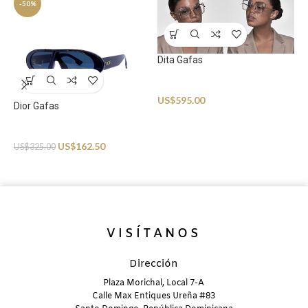
-50%
Dita Gafas
D
Sunglasses
S
US$
595.00
U
Dior Gafas
Sunglasses
US$
162.50
US$
325.00
VISÍTANOS
Dirección
Plaza Morichal, Local 7-A
Calle Max Entiques Ureña #83