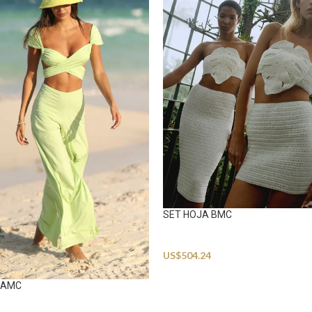
SET HOJA BMC
Beachwear
US$
504.24
 AMC