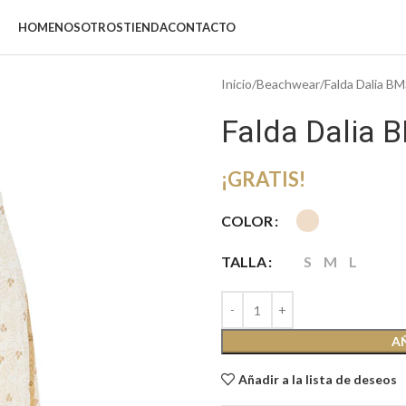
HOME
NOSOTROS
TIENDA
CONTACTO
Inicio
Beachwear
Falda Dalia B
Falda Dalia 
¡GRATIS!
COLOR
TALLA
S
M
L
A
Añadir a la lista de deseos