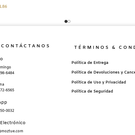
1.86
CONTÁCTANOS
TÉRMINOS & CON
no
Política de Entrega
omingo
Política de Devoluciones y Canc
898-6484
Política de Uso y Privacidad
ana
872-6565
Política de Seguridad
App
850-0032
Electrónico
a@moztue.com