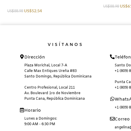
Beachwear
Beachwear
US$
6
US$
88.98
US$
52.54
US$
88.98
VISÍTANOS
Dirección
Teléfo
Plaza Morichal, Local 7-A
Santo D
Calle Max Entiques Ureña #83
+1 (809) 
Santo Domingo, República Dominicana
Punta C
Centro Profesional, Local 211
+1 (809) 
Av. Boulevard 1ro de Noviembre
Punta Cana, República Dominicana
Whats
+1 (809) 
Horario
Lunes a Domingos:
Correo 
9:00 AM - 6:30 PM
angelin