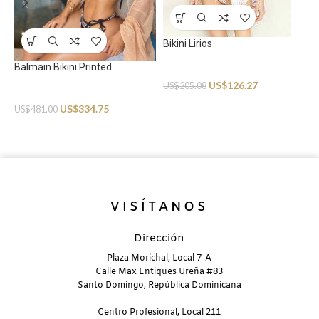
Bikini Lirios
Balmain Bikini Printed
Swimwear
US$
126.27
US$
205.08
Swimwear
B
US$
334.75
US$
481.00
S
U
VISÍTANOS
Dirección
Plaza Morichal, Local 7-A
Calle Max Entiques Ureña #83
Santo Domingo, República Dominicana
Centro Profesional, Local 211