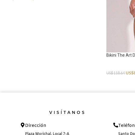
Bikini The Art
Swimwear
US$
US$
118.64
VISÍTANOS
Dirección
Teléfo
Plaza Morichal, Local 7-A
Santo D