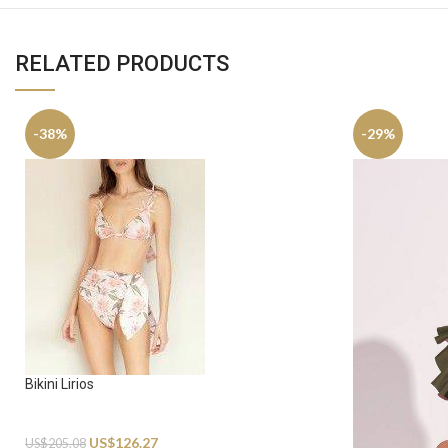
RELATED PRODUCTS
-38%
-29%
Bikini Lirios
Swimwear
US$
126.27
US$
205.08