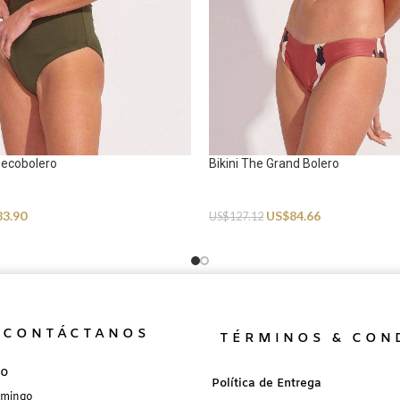
 Decobolero
Bikini The Grand Bolero
Swimwear
83.90
US$
84.66
US$
127.12
CONTÁCTANOS
TÉRMINOS & CON
no
Política de Entrega
omingo