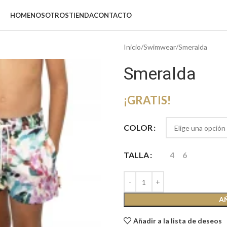
HOME
NOSOTROS
TIENDA
CONTACTO
Inicio
Swimwear
Smeralda
Smeralda
¡GRATIS!
COLOR
TALLA
4
6
A
Añadir a la lista de deseos