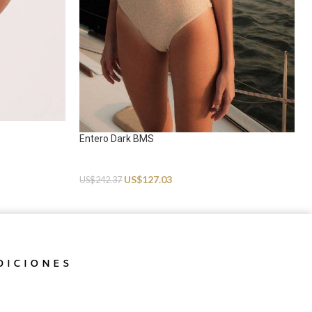
Entero Dark BMS
Swimwear
US$
127.03
US$
242.37
DICIONES