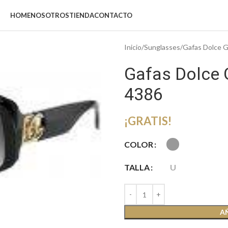
HOME
NOSOTROS
TIENDA
CONTACTO
Inicio
Sunglasses
Gafas Dolce 
Gafas Dolce
4386
¡GRATIS!
COLOR
TALLA
U
A