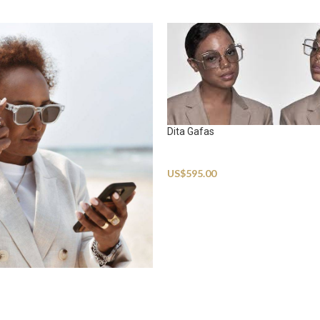
Dita Gafas
Sunglasses
US$
595.00