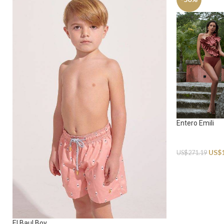
Entero Emili
Swimwear
US$
US$
271.19
El Baul Boy