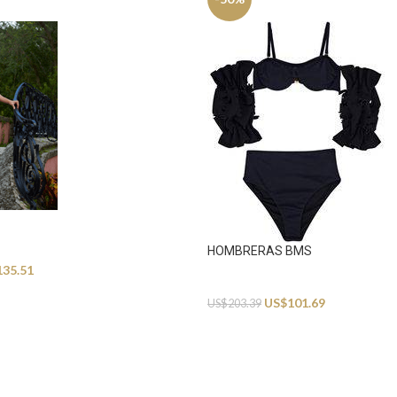
HOMBRERAS BMS
135.51
Swimwear
US$
101.69
US$
203.39