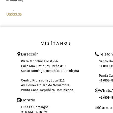
Kids
,
Swimwear
US$
33.05
VISÍTANOS
Dirección
Teléfo
Plaza Morichal, Local 7-A
Santo D
Calle Max Entiques Ureña #83
+1 (809) 
Santo Domingo, República Dominicana
Punta C
Centro Profesional, Local 211
+1 (809) 
Av. Boulevard 1ro de Noviembre
Punta Cana, República Dominicana
Whats
+1 (809) 
Horario
Lunes a Domingos:
Correo 
9:00 AM - 6:30 PM