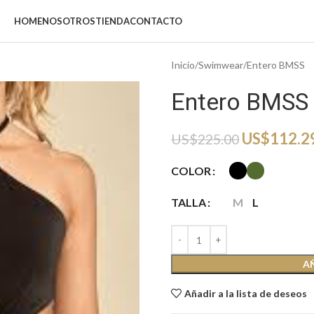
HOME
NOSOTROS
TIENDA
CONTACTO
Inicio
Swimwear
Entero BMSS
Entero BMSS
US$
112.2
US$
225.00
COLOR
TALLA
M
L
A
Añadir a la lista de deseos