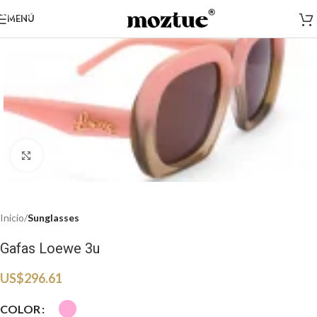
Saltar a la navegación
MENÚ
Saltar al contenido principal
Haga clic para ampliar
Inicio
Sunglasses
Gafas Loewe 3u
US$
296.61
COLOR