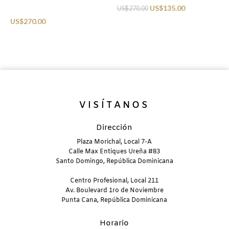
US$
135.00
US$
270.00
Sunglasses
S
US$
270.00
U
VISÍTANOS
Dirección
Plaza Morichal, Local 7-A
Calle Max Entiques Ureña #83
Santo Domingo, República Dominicana
Centro Profesional, Local 211
Av. Boulevard 1ro de Noviembre
Punta Cana, República Dominicana
Horario