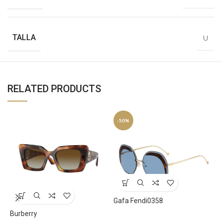
TALLA
U
RELATED PRODUCTS
-50%
Gafa Fendi0358
Burberry
G
Sunglasses