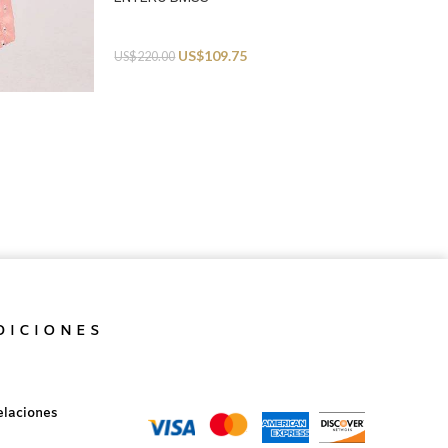
Swimwear
US$
109.75
US$
220.00
DICIONES
elaciones