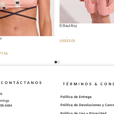
El Baul Boy
Kids
,
Swimwear
er
US$
33.05
77.96
CONTÁCTANOS
TÉRMINOS & CON
no
Política de Entrega
omingo
Política de Devoluciones y Canc
898-6484
Política de Uso y Privacidad