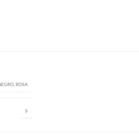
NEGRO
,
ROSA
S