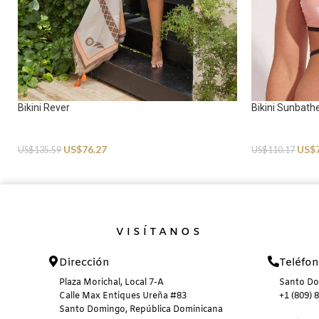
Bikini Rever
Bikini Sunbath
Swimwear
Swimwear
US$
76.27
US$
US$
135.59
US$
110.17
VISÍTANOS
Dirección
Teléfo
Plaza Morichal, Local 7-A
Santo D
Calle Max Entiques Ureña #83
+1 (809) 
Santo Domingo, República Dominicana