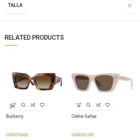
TALLA
U
RELATED PRODUCTS
D
S
Burberry
Celine Gafas
U
Sunglasses
Sunglasses
US$
270.00
US$
325.00