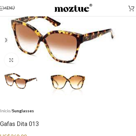
Saltar a la navegación
MENÚ
Saltar al contenido principal
Haga clic para ampliar
Inicio
Sunglasses
Gafas Dita 013