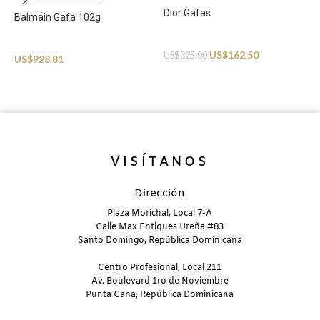
Dior Gafas
Balmain Gafa 102g
Sunglasses
Sunglasses
US$
162.50
US$
325.00
D
US$
928.81
S
U
VISÍTANOS
Dirección
Plaza Morichal, Local 7-A
Calle Max Entiques Ureña #83
Santo Domingo, República Dominicana
Centro Profesional, Local 211
Av. Boulevard 1ro de Noviembre
Punta Cana, República Dominicana