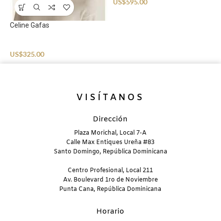
US$
595.00
Celine Gafas
G
Sunglasses
S
US$
325.00
U
VISÍTANOS
Dirección
Plaza Morichal, Local 7-A
Calle Max Entiques Ureña #83
Santo Domingo, República Dominicana
Centro Profesional, Local 211
Av. Boulevard 1ro de Noviembre
Punta Cana, República Dominicana
Horario