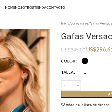
HOME
NOSOTROS
TIENDA
CONTACTO
Inicio
Sunglasses
Gafas Versac
Gafas Versac
US$
296.6
US$
345.00
COLOR
TALLA
U
A
Añadir a la lista de deseos