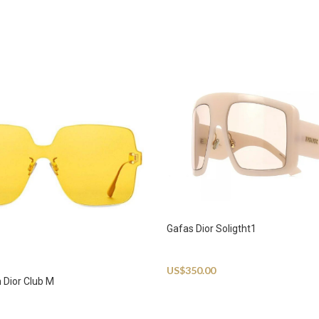
Gafas Dior Soligtht1
Sunglasses
US$
350.00
n Dior Club M