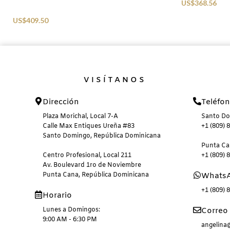
US$
368.56
Sunglasses
US$
409.50
VISÍTANOS
Dirección
Teléfo
Plaza Morichal, Local 7-A
Santo D
Calle Max Entiques Ureña #83
+1 (809) 
Santo Domingo, República Dominicana
Punta C
Centro Profesional, Local 211
+1 (809) 
Av. Boulevard 1ro de Noviembre
Punta Cana, República Dominicana
Whats
+1 (809) 
Horario
Lunes a Domingos:
Correo 
9:00 AM - 6:30 PM
angelin