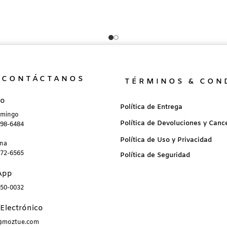
CONTÁCTANOS
TÉRMINOS & CON
no
Política de Entrega
omingo
Política de Devoluciones y Canc
898-6484
Política de Uso y Privacidad
ana
872-6565
Política de Seguridad
App
850-0032
Electrónico
a@moztue.com