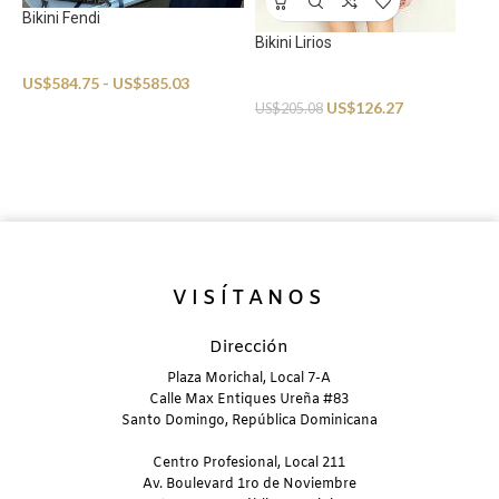
Bikini Fendi
Bikini Lirios
Swimwear
US$
584.75
-
US$
585.03
Swimwear
US$
126.27
US$
205.08
B
S
U
VISÍTANOS
Dirección
Plaza Morichal, Local 7-A
Calle Max Entiques Ureña #83
Santo Domingo, República Dominicana
Centro Profesional, Local 211
Av. Boulevard 1ro de Noviembre