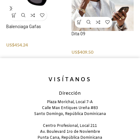
S
U
Balenciaga Gafas
Dita 09
Sunglasses
US$
454.24
Sunglasses
US$
409.50
VISÍTANOS
Dirección
Plaza Morichal, Local 7-A
Calle Max Entiques Ureña #83
Santo Domingo, República Dominicana
Centro Profesional, Local 211
Av. Boulevard 1ro de Noviembre
Punta Cana, República Dominicana