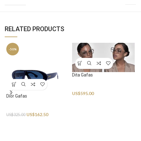
RELATED PRODUCTS
-50%
Dita Gafas
Sunglasses
US$
595.00
Dior Gafas
Sunglasses
US$
162.50
US$
325.00
G
S
U