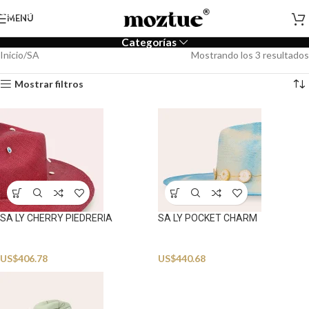
Saltar a la navegación
MENÚ
Saltar al contenido principal
Categorías
Inicio
SA
Mostrando los 3 resultados
Mostrar filtros
SA LY CHERRY PIEDRERIA
SA LY POCKET CHARM
Accessories
Accessories
US$
406.78
US$
440.68